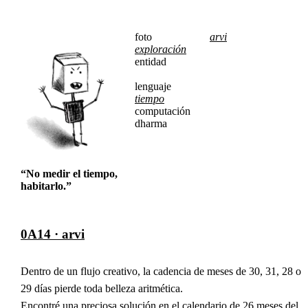
foto
arvi
exploración
entidad
lenguaje
tiempo
computación
dharma
“No medir el tiempo,
habitarlo.”
0A14 · arvi
Dentro de un flujo creativo, la cadencia de meses de 30, 31, 28 o
29 días pierde toda belleza aritmética.
Encontré una preciosa solución en el calendario de 26 meses del